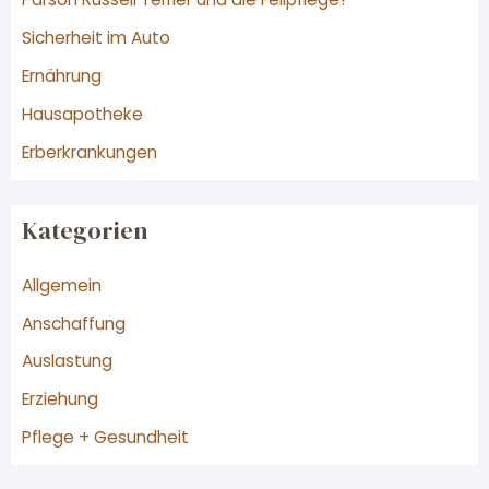
n
Sicherheit im Auto
n
Ernährung
a
Hausapotheke
c
Erberkrankungen
h
:
Kategorien
Allgemein
Anschaffung
Auslastung
Erziehung
Pflege + Gesundheit