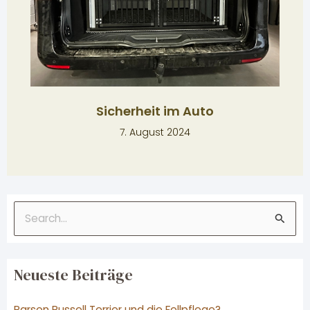
Sicherheit im Auto
7. August 2024
S
u
c
Neueste Beiträge
h
e
Parson Russell Terrier und die Fellpflege?